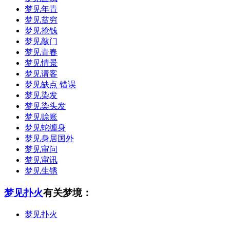
梦见年青
梦见贫穷
梦见抢钱
梦见敲门
梦见青春
梦见情景
梦见请客
梦见缺点 错误
梦见染发
梦见染头发
梦见赊账
梦见蛇缠身
梦见身居国外
梦见审问
梦见审讯
梦见生锈
梦见扑火
有关梦境：
梦见扑火