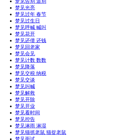
梦见告别 道别
梦见光亮
梦见过年 春节
梦见过生日
梦见呼喊 喊叫
梦见花开
梦见还债 还钱
梦见回老家
梦见会见
梦见计数 数数
梦见降落
梦见交税 纳税
梦见交谈
梦见叫喊
梦见解救
梦见开除
梦见开业
梦见看时间
梦见控告
梦见淋雨 淋湿
梦见猫抓老鼠 猫捉老鼠
梦见面试