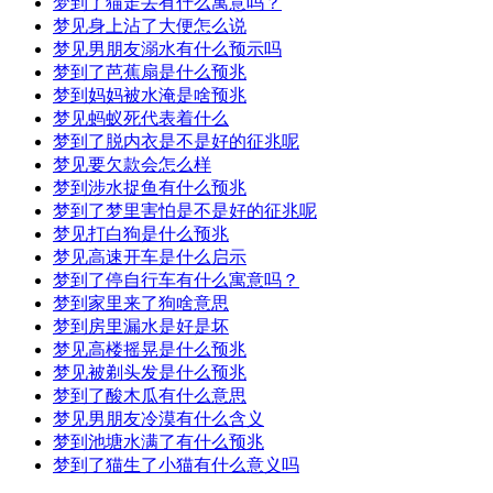
梦到了猫走丢有什么寓意吗？
梦见身上沾了大便怎么说
梦见男朋友溺水有什么预示吗
梦到了芭蕉扇是什么预兆
梦到妈妈被水淹是啥预兆
梦见蚂蚁死代表着什么
梦到了脱内衣是不是好的征兆呢
梦见要欠款会怎么样
梦到涉水捉鱼有什么预兆
梦到了梦里害怕是不是好的征兆呢
梦见打白狗是什么预兆
梦见高速开车是什么启示
梦到了停自行车有什么寓意吗？
梦到家里来了狗啥意思
梦到房里漏水是好是坏
梦见高楼摇晃是什么预兆
梦见被剃头发是什么预兆
梦到了酸木瓜有什么意思
梦见男朋友冷漠有什么含义
梦到池塘水满了有什么预兆
梦到了猫生了小猫有什么意义吗