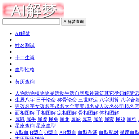
AI解梦
姓名测试
十二生肖
血型性格
黄历查询
人物
动物
植物
物品
活动
生活
自然
鬼神
建筑
其它
孕妇解梦
记
生辰八字
日干论命
称骨论命
三世财运
八字测算
八字合
男孩名字
女孩名字
起名大全
宝宝起名
成人改名
公司起名
店
面相图解
手相图解
痣相图解
骨相图解
体相图解
属鼠
属牛
属虎
属兔
属龙
属蛇
属马
属羊
属猴
属鸡
属狗
星座查询
星座血型
A型血
B型血
O型血
AB型血
血型杂谈
血型配对
星座血
农历阳历转换