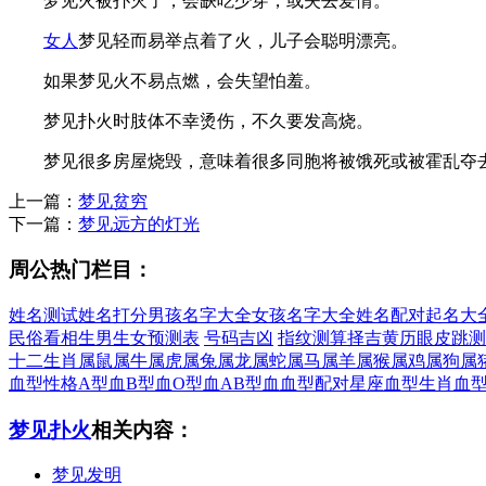
梦见火被扑灭了，会缺吃少穿，或失去爱情。
女人
梦见轻而易举点着了火，儿子会聪明漂亮。
如果梦见火不易点燃，会失望怕羞。
梦见扑火时肢体不幸烫伤，不久要发高烧。
梦见很多房屋烧毁，意味着很多同胞将被饿死或被霍乱夺
上一篇：
梦见贫穷
下一篇：
梦见远方的灯光
周公热门栏目：
姓名测试
姓名打分
男孩名字大全
女孩名字大全
姓名配对
起名大
民俗看相
生男生女预测表
号码吉凶
指纹测算
择吉黄历
眼皮跳测
十二生肖
属鼠
属牛
属虎
属兔
属龙
属蛇
属马
属羊
属猴
属鸡
属狗
属
血型性格
A型血
B型血
O型血
AB型血
血型配对
星座血型
生肖血
梦见扑火
相关内容：
梦见发明