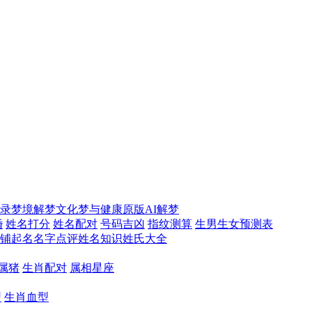
录梦境
解梦文化
梦与健康
原版AI解梦
婚
姓名打分
姓名配对
号码吉凶
指纹测算
生男生女预测表
铺起名
名字点评
姓名知识
姓氏大全
属猪
生肖配对
属相星座
型
生肖血型