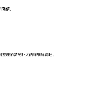
目迷信
。
网整理的梦见扑火的详细解说吧。