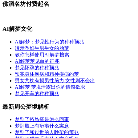
佛滔名坊付费起名
AI解梦文化
AI解梦：梦见性行为的种种预兆
暗示孕妇生男生女的胎梦
教你怎样使用AI解梦搜索
AI解梦梦见血的征兆
梦见怀孕的种种预兆
预兆身体疾病和精神疾病的梦
男女共枕有损男性脑力 女性则不会出
AI解梦 梦境泄露出你的情感欲求
梦见开车的种种预兆
最新周公梦境解析
梦到了挤脓疮是怎么回事
梦到脸上有疤痕什么寓意
梦到了和过世的人吵架的预兆