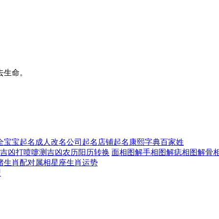
去生命。
全
宝宝起名
成人改名
公司起名
店铺起名
康熙字典
百家姓
吉凶
打喷嚏测吉凶
农历阳历转换
面相图解
手相图解
痣相图解
骨
猪
生肖配对
属相星座
生肖运势
型