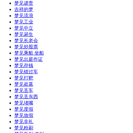
梦见谴责
吉祥的梦
梦见流浪
梦见工业
梦见中立
梦见诞生
梦见长老会
梦见炒股票
梦见乘船 坐船
梦见出庭作证
梦见存钱
梦见错过车
梦见打靶
梦见盗墓
梦见丢车
梦见丢东西
梦见堵嘴
梦见度假
梦见放假
梦见非礼
梦见粉刷