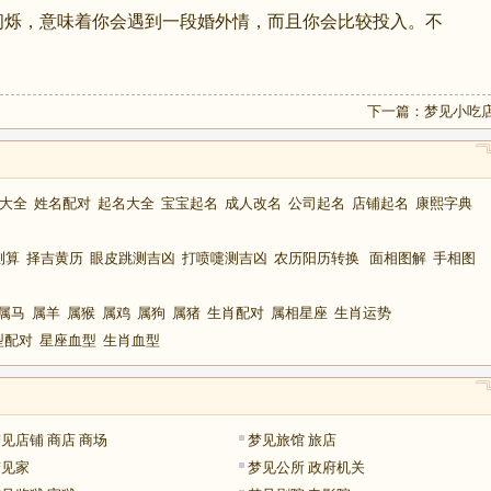
闪烁，意味着你会遇到一段婚外情，而且你会比较投入。不
下一篇：
梦见小吃
大全
姓名配对
起名大全
宝宝起名
成人改名
公司起名
店铺起名
康熙字典
测算
择吉黄历
眼皮跳测吉凶
打喷嚏测吉凶
农历阳历转换
面相图解
手相图
属马
属羊
属猴
属鸡
属狗
属猪
生肖配对
属相星座
生肖运势
型配对
星座血型
生肖血型
见店铺 商店 商场
梦见旅馆 旅店
梦见家
梦见公所 政府机关