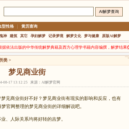
血型性格
黄历查询
鬼神
建筑
其它
孕妇解梦
记录梦境
解梦文化
梦与健康
原版AI解梦
根据依法出版的中华传统解梦典籍及西方心理学书籍内容编撰，解梦结果
所类
>
梦见商业街
14-08-17 13:12:25 来源：AI解梦官网
梦梦见商业街好不好？梦见商业街有现实的影响和反应，也有
解梦官网整理的梦见商业街的详细解说吧。
业、人际关系均将好转的吉梦。