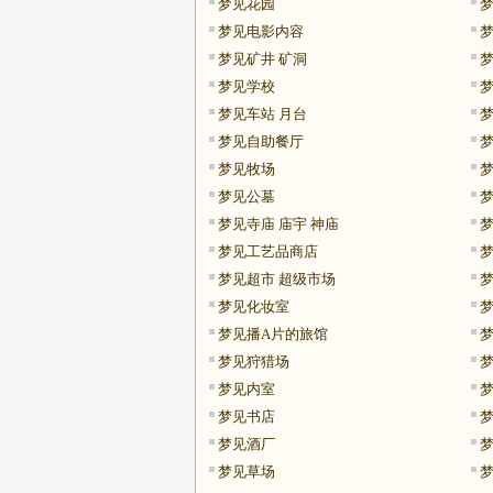
梦见花园
梦
梦见电影内容
梦见矿井 矿洞
梦
梦见学校
梦见车站 月台
梦见自助餐厅
梦见牧场
梦见公墓
梦见寺庙 庙宇 神庙
梦见工艺品商店
梦见超市 超级市场
梦见化妆室
梦见播A片的旅馆
梦见狩猎场
梦见内室
梦见书店
梦见酒厂
梦见草场