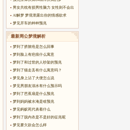
男女共枕有损男性脑力 女性则不会出
AI解梦 梦境泄露出你的情感欲求
梦见开车的种种预兆
最新周公梦境解析
梦到了挤脓疮是怎么回事
梦到脸上有疤痕什么寓意
梦到了和过世的人吵架的预兆
梦到了猫走丢有什么寓意吗？
梦见身上沾了大便怎么说
梦见男朋友溺水有什么预示吗
梦到了芭蕉扇是什么预兆
梦到妈妈被水淹是啥预兆
梦见蚂蚁死代表着什么
梦到了脱内衣是不是好的征兆呢
梦见要欠款会怎么样