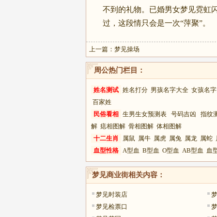
不到的礼物。已婚男女梦见霓虹
过，这段情只会是一次“萍聚”。
上一篇：
梦见操场
周公热门栏目：
姓名测试
姓名打分
男孩名字大全
女孩名字
百家姓
民俗看相
生男生女预测表
号码吉凶
指纹
解
痣相图解
骨相图解
体相图解
十二生肖
属鼠
属牛
属虎
属兔
属龙
属蛇
血型性格
A型血
B型血
O型血
AB型血
血
梦见商业街
相关内容：
梦见时装店
梦
梦见检票口