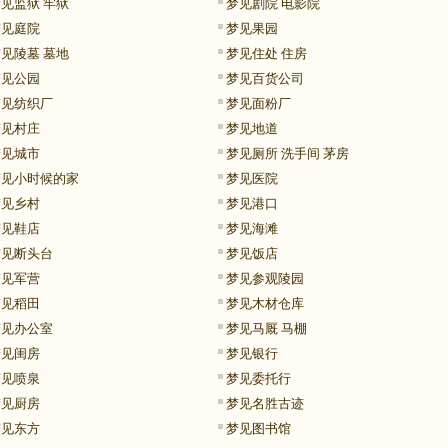
见监狱 牢狱
梦见剧院 电影院
梦见庭院
梦见果园
见陵墓 墓地
梦见住处 住房
梦见公园
梦见百货公司
梦见纺织厂
梦见面粉厂
梦见村庄
梦见地道
梦见城市
梦见厕所 洗手间 茅房
梦见小时候的家
梦见医院
梦见乡村
梦见港口
梦见鞋店
梦见海滩
梦见断头台
梦见饭店
梦见军营
梦见参观陵园
梦见稻田
梦见木材仓库
梦见办公室
梦见马厩 马棚
梦见闺房
梦见银行
梦见喷泉
梦见委托行
梦见厨房
梦见名胜古迹
梦见东方
梦见图书馆