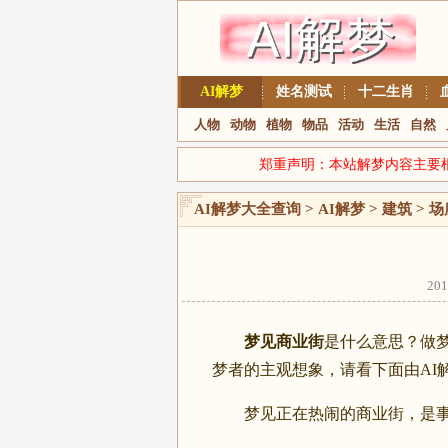
AI解梦
姓名测试
十二生肖
人物
动物
植物
物品
活动
生活
自然
郑重声明：本站解梦内容主要
AI解梦大全查询
>
AI解梦
>
建筑
>
场
20
梦见商业街
是什么意思？做
梦者的主观想象，请看下面由AI
梦见正在热闹的商业街，是事